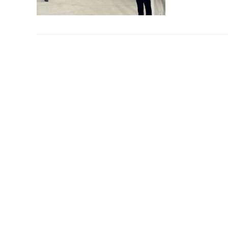
气盾坝在
气盾坝作为
着技术的娴熟
：913